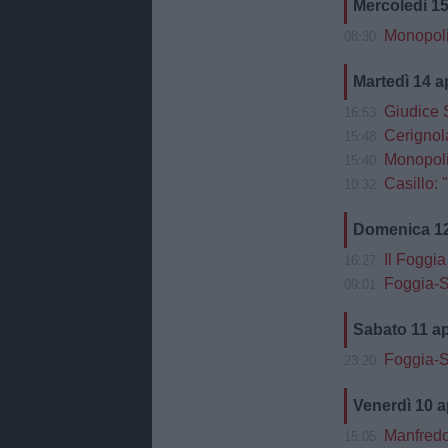
Mercoledì 15
Monopoli
08:30
Martedì 14 a
Giudice S
16:53
Cerignola
15:48
Monopoli-F
15:40
Casillo: 
10:32
Domenica 12
Il Foggia
16:27
Foggia-Si
09:01
Sabato 11 a
Foggia-S
23:20
Venerdì 10 a
Manfredo
15:05