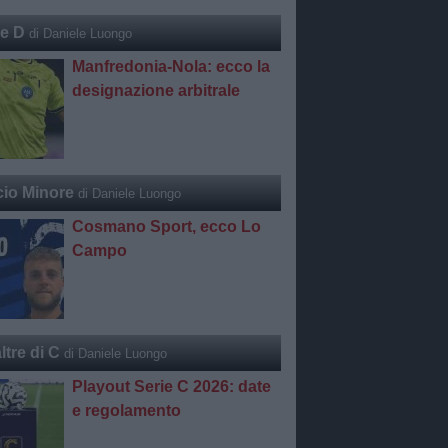
ie D
di Daniele Luongo
Manfredonia-Nola: ecco la
designazione arbitrale
cio Minore
di Daniele Luongo
Cosmano Sport, ecco Lo
Campo
ltre di C
di Daniele Luongo
Playout Serie C 2026: date
e regolamento