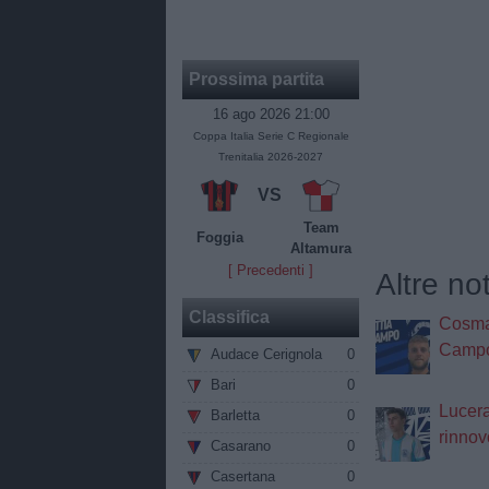
Prossima partita
16 ago 2026 21:00
Coppa Italia Serie C Regionale
Trenitalia 2026-2027
VS
Team
Foggia
Altamura
[ Precedenti ]
Altre no
Classifica
Cosma
Camp
Audace Cerignola
0
Bari
0
Lucera,
Barletta
0
rinnov
Casarano
0
Casertana
0