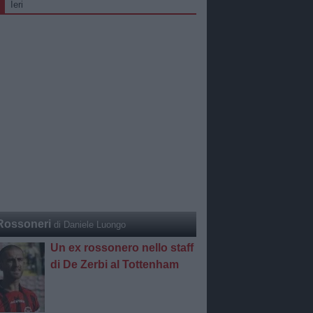
Ieri
Rossoneri
di Daniele Luongo
Un ex rossonero nello staff
di De Zerbi al Tottenham