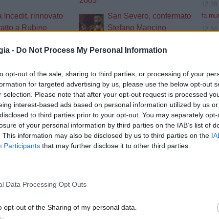
2003
12:38
fa mur
 Incedit, rinnovato
San Severo, confermato
tratto a Rubino
Stefano Mancino
12:34
centro
iti, il nuovo
Foggia Incedit, al via la
gia -
Do Not Process My Personal Information
12:34
ore sportivo ha
campagna abbonamenti
Marchi
o la maglia del
to opt-out of the sale, sharing to third parties, or processing of your per
12:30
rignola
formation for targeted advertising by us, please use the below opt-out s
Ora gl
r selection. Please note that after your opt-out request is processed y
, per la difesa c'è
San Severo, è morto il
12:26
eing interest-based ads based on personal information utilized by us or
rno di Botticelli
presidente Marino. Il
disclosed to third parties prior to your opt-out. You may separately opt-
West 
ricordo della società
losure of your personal information by third parties on the IAB’s list of
12:23
. This information may also be disclosed by us to third parties on the
IA
izie
35 mil
Participants
that may further disclose it to other third parties.
12:19
Bonny 
ug
12:15
ky Wifi 2026/2027: Ecco il calendario completo del Foggia
l Data Processing Opt Outs
settim
colpi
ug
o opt-out of the Sharing of my personal data.