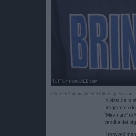
TUTTOmercatoWEB.com
© foto di Antonio Abbate/TuttoLegaPro.com
In vista della 
programma dome
“Miramare” di M
vendita dei bigl
Il provvediment