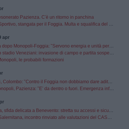
pr
esonerato Pazienza. C'è un ritorno in panchina
ortivo, stangata per il Foggia. Multa e squalifica del campo
 apr
opo Monopoli-Foggia: "Servono energia e unità per l’ultima gara"
adio Veneziani: invasione di campo e partita sospesa tra Monopoli e Foggia
onopoli, le probabili formazioni
pr
ombo: "Contro il Foggia non dobbiamo dare adito a pensieri o a retropensieri"
li, Pazienza: "E' da dentro o fuori. Emergenza infortuni e scelte obbligate"
pr
, sfida delicata a Benevento: stretta su accessi e sicurezza
tana, incontro rinviato alle valutazioni del CASMS: stop alla vendita dei biglietti