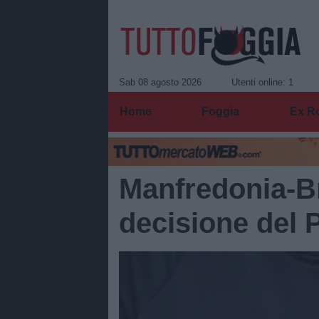
Sab 08 agosto 2026
Utenti online: 1
Home
Foggia
Ex R
Manfredonia-Bri
decisione del P