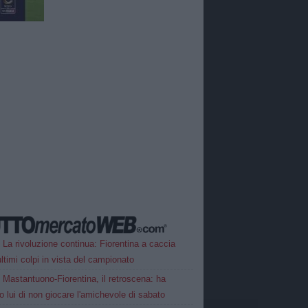
La rivoluzione continua: Fiorentina a caccia
ultimi colpi in vista del campionato
Mastantuono-Fiorentina, il retroscena: ha
o lui di non giocare l'amichevole di sabato