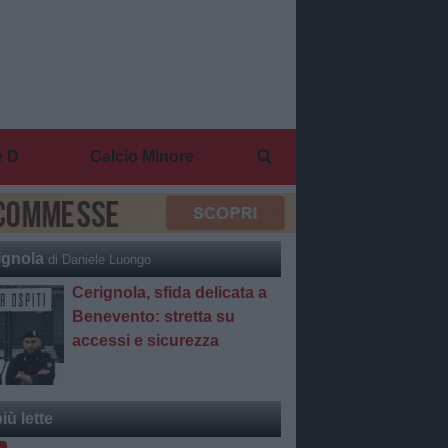
e D
Calcio Minore
ignola
di Daniele Luongo
Cerignola, sfida delicata a
Benevento: stretta su
accessi e sicurezza
iù lette