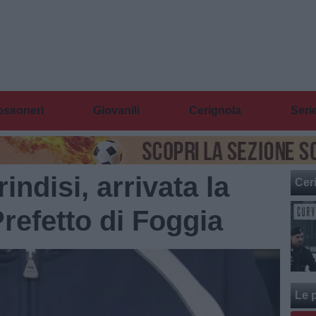
ossoneri
Giovanili
Cerignola
Seri
ndisi, arrivata la
Cer
refetto di Foggia
Le p