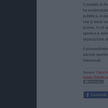
Comitato di An
ha evidenziato c
pubblica, in par
che si sono ver
scorso. A ciò s
sportivo e dell
separazione eff
Il provvediment
società sportiv
interessati.
Sezione:
Calcio M
Autore: Daniele 
vedi letture
Condividi