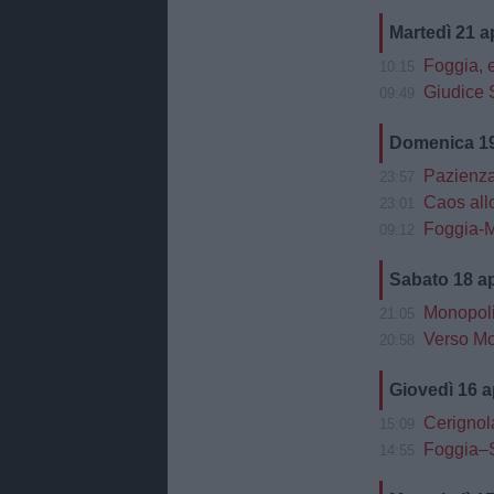
Martedì 21 a
Foggia, 
10:15
Giudice Sp
09:49
Domenica 19
Pazienza d
23:57
Caos allo st
23:01
Foggia-M
09:12
Sabato 18 a
Monopoli, Col
21:05
Verso Monopo
20:58
Giovedì 16 a
Cerignola
15:09
Foggia–Salerni
14:55