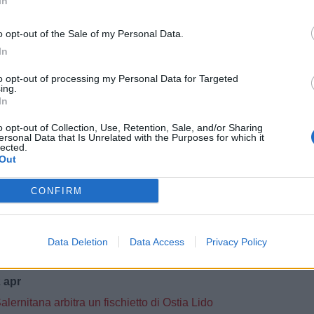
In
ciale. Il Foggia parteciperà al prossimo campionato di serie C
o opt-out of the Sale of my Personal Data.
ug
In
ia, finisce l'amministrazione giudiziaria: arriva il decreto di revoca
to opt-out of processing my Personal Data for Targeted
ug
ing.
In
l 25 luglio al via la preparazione
a la campagna abbonamenti 2026/27: “Io sono Foggia” il nuovo slogan dei rossoneri
o opt-out of Collection, Use, Retention, Sale, and/or Sharing
ersonal Data that Is Unrelated with the Purposes for which it
cchi su Limonelli del Siracusa per rinforzare l’attacco
lected.
Out
iu
CONFIRM
a ambizioni e organizzazione: “Il Foggia è pronto a ripartire”
3 mag
Data Deletion
Data Access
Privacy Policy
ammissione del Foggia in Serie C: scenari aperti dopo i casi Ternana e Bra
 apr
lernitana arbitra un fischietto di Ostia Lido