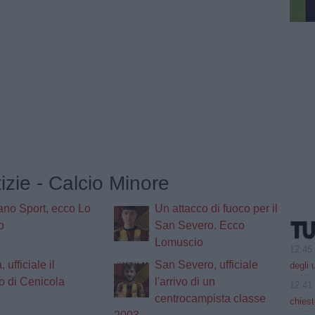
tizie - Calcio Minore
no Sport, ecco Lo
Un attacco di fuoco per il
o
San Severo. Ecco
Lomuscio
12:45
 ufficiale il
San Severo, ufficiale
degli 
o di Cenicola
l'arrivo di un
12:41
centrocampista classe
chiest