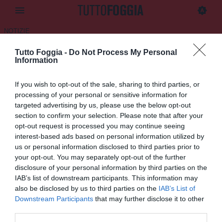
NOTIZIE
Tutto Foggia -
Do Not Process My Personal
Privacy Policy
Information
Il GDPR (General Data Protection Regulation) è il
If you wish to opt-out of the sale, sharing to third parties, or
regolamento europeo 2016/679 relativo alla protezione
processing of your personal or sensitive information for
delle persone fisiche con riguardo al trattamento dei dati
targeted advertising by us, please use the below opt-out
personali, nonché alla libera circolazione di tali dati.
section to confirm your selection. Please note that after your
opt-out request is processed you may continue seeing
L'obiettivo primario del GDPR è di rafforzare la sicurezza e
interest-based ads based on personal information utilized by
la protezione dei dati relativi alle persone fisiche.
us or personal information disclosed to third parties prior to
your opt-out. You may separately opt-out of the further
Il titolare del trattamento dei dati personali Tutto Foggia,
disclosure of your personal information by third parties on the
informa gli utenti del sito www.tuttofoggia.it che, in linea col
IAB’s list of downstream participants. This information may
principio di responsabilizzazione introdotto dal GDPR, ha
also be disclosed by us to third parties on the
IAB’s List of
avviato un modello organizzativo di gestione della
Downstream Participants
that may further disclose it to other
protezione dei dati personali, individuando ruoli e
third parties.
responsabilità. In questo contesto sono stati rivisti e