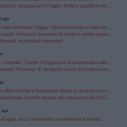
ortivo, stangata per il Foggia. Multa e squalifica del campo
 apr
opo Monopoli-Foggia: "Servono energia e unità per l’ultima gara"
adio Veneziani: invasione di campo e partita sospesa tra Monopoli e Foggia
onopoli, le probabili formazioni
pr
ombo: "Contro il Foggia non dobbiamo dare adito a pensieri o a retropensieri"
li, Pazienza: "E' da dentro o fuori. Emergenza infortuni e scelte obbligate"
pr
, sfida delicata a Benevento: stretta su accessi e sicurezza
tana, incontro rinviato alle valutazioni del CASMS: stop alla vendita dei biglietti
 apr
-Foggia, ecco i precedenti con Mirabella di Napoli