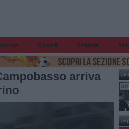
ossoneri
Giovanili
Cerignola
Seri
l Campobasso arriva
Cer
rino
Le p