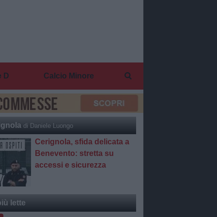
e D
Calcio Minore
ignola
di Daniele Luongo
Cerignola, sfida delicata a
Benevento: stretta su
accessi e sicurezza
iù lette