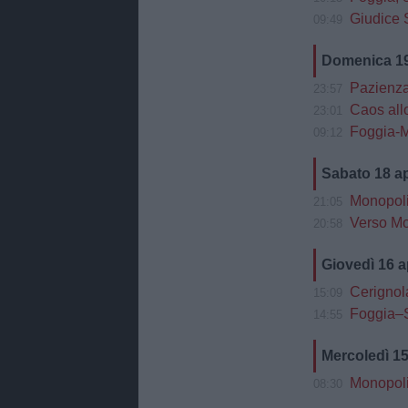
Giudice Sp
09:49
Domenica 19
Pazienza d
23:57
Caos allo st
23:01
Foggia-M
09:12
Sabato 18 a
Monopoli, Col
21:05
Verso Monopo
20:58
Giovedì 16 a
Cerignola
15:09
Foggia–Salerni
14:55
Mercoledì 15
Monopoli
08:30