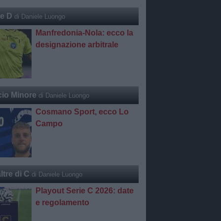
ie D
di Daniele Luongo
Manfredonia-Nola: ecco la
designazione arbitrale
cio Minore
di Daniele Luongo
Cosmano Sport, ecco Lo
Campo
ltre di C
di Daniele Luongo
Playout Serie C 2026: date
e regolamento