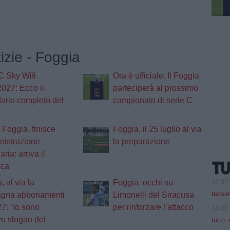
tizie - Foggia
C Sky Wifi
Ora è ufficiale. Il Foggia
027: Ecco il
parteciperà al prossimo
ario completo del
campionato di serie C
 Foggia, finisce
Foggia, il 25 luglio al via
nistrazione
la preparazione
aria: arriva il
oca
14:02
, al via la
Foggia, occhi su
tesse
gna abbonamenti
Limonelli del Siracusa
7: “Io sono
per rinforzare l’attacco
14:00
vo slogan dei
tutto