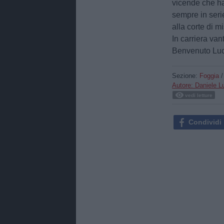
vicende che ha
sempre in seri
alla corte di mi
In carriera van
Benvenuto Lu
Sezione:
Foggia
Autore: Daniele 
vedi letture
Condividi