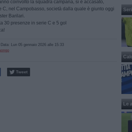
nno coinvolto la squadra campana, si è accasato,
e C, nel Campobasso, società dalla quale è giunto oggi
Ser
ster Barilari.
ta 30 presenze in serie C e 5 gol
ca!
/ Data:
Lun 05 gennaio 2026 alle 15:33
Luongo
Cal
Tweet
Le a