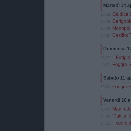
Martedì 14 a
Giudice S
16:53
Cerignola
15:48
Monopoli-F
15:40
Casillo: 
10:32
Domenica 12
Il Foggia
16:27
Foggia-Si
09:01
Sabato 11 a
Foggia-S
23:20
Venerdì 10 a
Manfredo
15:05
“Tutti al
14:38
Il cuore de
14:31