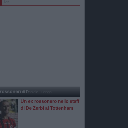
Ieri
Rossoneri
di Daniele Luongo
Un ex rossonero nello staff
di De Zerbi al Tottenham