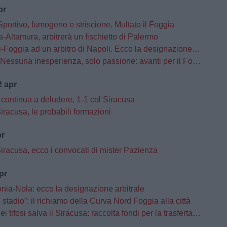
pr
portivo, fumogeno e striscione. Multato il Foggia
-Altamura, arbitrerà un fischietto di Palermo
oggia ad un arbitro di Napoli. Ecco la designazione completa
"Nessuna inesperienza, solo passione: avanti per il Foggia"
 apr
 continua a deludere, 1-1 col Siracusa
racusa, le probabili formazioni
pr
iracusa, ecco i convocati di mister Pazienza
pr
nia-Nola: ecco la designazione arbitrale
lo stadio”: il richiamo della Curva Nord Foggia alla città
i tifosi salva il Siracusa: raccolta fondi per la trasferta di Foggia