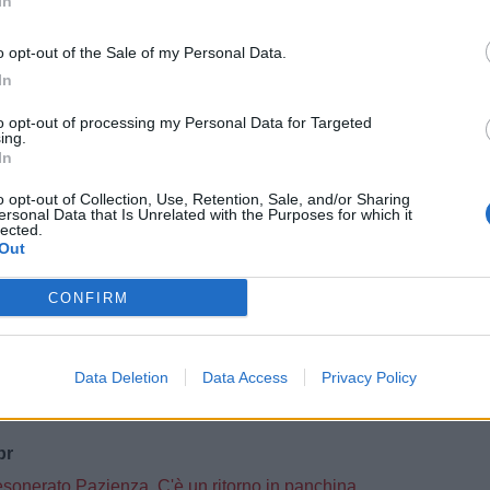
In
ia, finisce l'amministrazione giudiziaria: arriva il decreto di revoca
o opt-out of the Sale of my Personal Data.
ug
In
l 25 luglio al via la preparazione
to opt-out of processing my Personal Data for Targeted
a la campagna abbonamenti 2026/27: “Io sono Foggia” il nuovo slogan dei rossoneri
ing.
cchi su Limonelli del Siracusa per rinforzare l’attacco
In
o opt-out of Collection, Use, Retention, Sale, and/or Sharing
iu
ersonal Data that Is Unrelated with the Purposes for which it
lected.
a ambizioni e organizzazione: “Il Foggia è pronto a ripartire”
Out
3 mag
CONFIRM
ammissione del Foggia in Serie C: scenari aperti dopo i casi Ternana e Bra
 apr
Data Deletion
Data Access
Privacy Policy
lernitana arbitra un fischietto di Ostia Lido
pr
esonerato Pazienza. C'è un ritorno in panchina