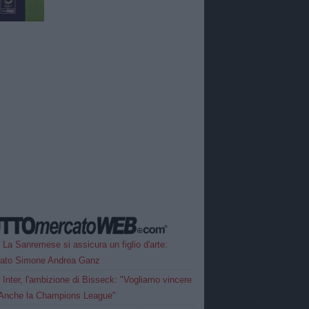
La Sanremese si assicura un figlio d'arte:
rato Simone Andrea Ganz
Inter, l'ambizione di Bisseck: "Vogliamo vincere
. Anche la Champions League"