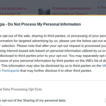
13:55
la Rom
o tra ambizioni e
Possibile riammissione
zzazione: “Il
del Foggia in Serie C:
13:54
Akliou
 è pronto a
scenari aperti dopo i casi
gia -
Do Not Process My Personal Information
Ternana e Bra
13:52
le dim
-Salernitana
Foggia, esonerato
to opt-out of the sale, sharing to third parties, or processing of your per
13:51
 un fischietto di
Pazienza. C'è un ritorno
formation for targeted advertising by us, please use the below opt-out s
Micai 
Lido
in panchina
r selection. Please note that after your opt-out request is processed y
13:47
eing interest-based ads based on personal information utilized by us or
izie
disclosed to third parties prior to your opt-out. You may separately opt-
possa
losure of your personal information by third parties on the IAB’s list of
13:39
. This information may also be disclosed by us to third parties on the
IA
ug
Fenerb
Participants
that may further disclose it to other third parties.
Real
ky Wifi 2026/2027: Ecco il calendario completo del Foggia
13:36
ug
Lecce 
l Data Processing Opt Outs
ciale. Il Foggia parteciperà al prossimo campionato di serie C
13:27
Badias
o opt-out of the Sharing of my personal data.
ug