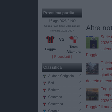
Prossima partita
16 ago 2026 21:00
Altre no
Coppa Italia Serie C Regionale
Trenitalia 2026-2027
Serie 
VS
2026/2
Team
calend
Foggia
Altamura
Foggia
[ Precedenti ]
Calcio
Classifica
l'ammi
giudizi
Audace Cerignola
0
decreto di rev
Bari
0
Foggia
Barletta
0
campa
Casarano
0
2026/2
Casertana
0
Foggia” il nuo
Catania
0