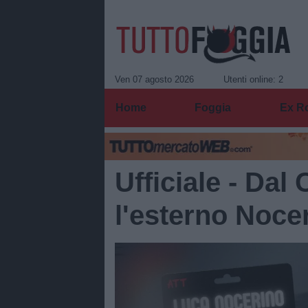
Ven 07 agosto 2026
Utenti online: 2
Home
Foggia
Ex R
Ufficiale - Da
l'esterno Noce