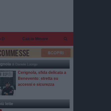
e D
Calcio Minore
ignola
di Daniele Luongo
Cerignola, sfida delicata a
Benevento: stretta su
accessi e sicurezza
iù lette