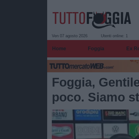
Ven 07 agosto 2026
Utenti online: 1
Home
Foggia
Ex R
Foggia, Gentil
poco. Siamo st