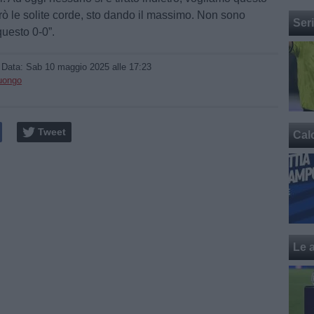
erò le solite corde, sto dando il massimo. Non sono
Ser
questo 0-0”.
/ Data:
Sab 10 maggio 2025 alle 17:23
Luongo
Tweet
Cal
Le a