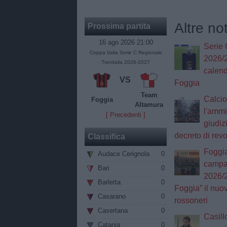
Altre no
Prossima partita
16 ago 2026 21:00
Serie 
Coppa Italia Serie C Regionale
2026/2
Trenitalia 2026-2027
calend
VS
Foggia
Team
Calcio
Foggia
Altamura
l'ammi
[ Precedenti ]
giudizi
decreto di rev
Classifica
Foggia
Audace Cerignola
0
campa
Bari
0
2026/2
Barletta
0
Foggia” il nuo
Casarano
0
rossoneri
Casertana
0
Casill
Catania
0