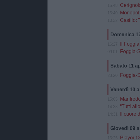
Cerignola
15:48
Monopoli-F
15:40
Casillo: 
10:32
Domenica 12
Il Foggia
16:27
Foggia-Si
09:01
Sabato 11 a
Foggia-S
23:20
Venerdì 10 a
Manfredo
15:05
“Tutti al
14:38
Il cuore de
14:31
Giovedì 09 a
Playout 
16:25