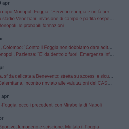
 apr
opo Monopoli-Foggia: "Servono energia e unità per l’ultima gara"
adio Veneziani: invasione di campo e partita sospesa tra Monopoli e Foggia
onopoli, le probabili formazioni
pr
ombo: "Contro il Foggia non dobbiamo dare adito a pensieri o a retropensieri"
li, Pazienza: "E' da dentro o fuori. Emergenza infortuni e scelte obbligate"
pr
, sfida delicata a Benevento: stretta su accessi e sicurezza
tana, incontro rinviato alle valutazioni del CASMS: stop alla vendita dei biglietti
 apr
-Foggia, ecco i precedenti con Mirabella di Napoli
pr
portivo, fumogeno e striscione. Multato il Foggia