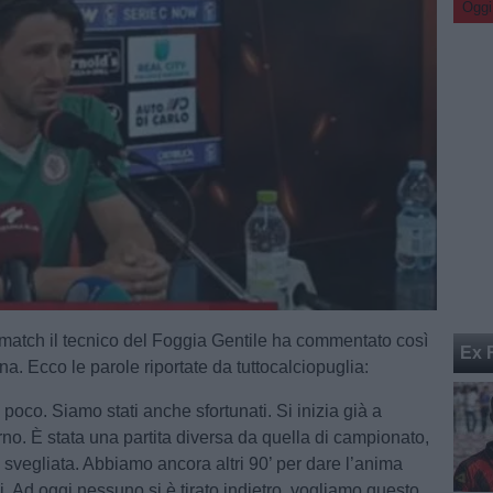
Oggi
 match il tecnico del Foggia Gentile ha commentato così
Ex 
na. Ecco le parole riportate da tuttocalciopuglia:
poco. Siamo stati anche sfortunati. Si inizia già a
rno. È stata una partita diversa da quella di campionato,
 svegliata. Abbiamo ancora altri 90’ per dare l’anima
i. Ad oggi nessuno si è tirato indietro, vogliamo questo