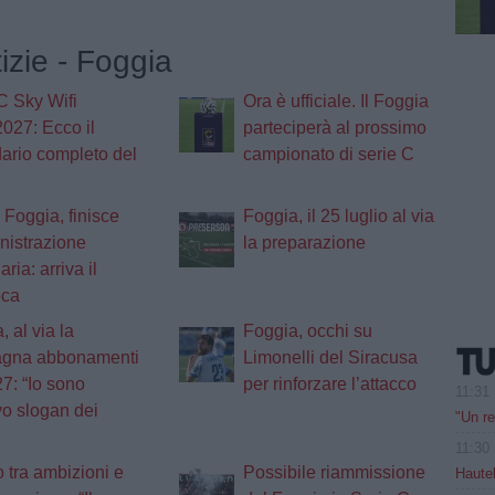
tizie - Foggia
C Sky Wifi
Ora è ufficiale. Il Foggia
027: Ecco il
parteciperà al prossimo
ario completo del
campionato di serie C
 Foggia, finisce
Foggia, il 25 luglio al via
nistrazione
la preparazione
aria: arriva il
oca
, al via la
Foggia, occhi su
gna abbonamenti
Limonelli del Siracusa
7: “Io sono
per rinforzare l’attacco
11:31
vo slogan dei
"Un re
11:30
o tra ambizioni e
Possibile riammissione
Hautek