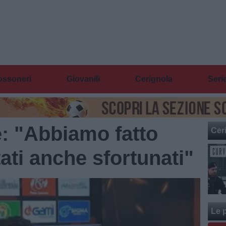
ossoneri
Giovanili
Cerignola
Seri
e: "Abbiamo fatto
Cer
ati anche sfortunati"
Le p