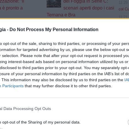
zzazione: “Il
del Foggia in Serie C:
11:29
 è pronto a
scenari aperti dopo i casi
col Cu
Ternana e Bra
11:21
titoli
-Salernitana
Foggia, esonerato
gia -
Do Not Process My Personal Information
 un fischietto di
Pazienza. C'è un ritorno
11:16
Lido
in panchina
firmat
to opt-out of the sale, sharing to third parties, or processing of your per
izie
11:15
formation for targeted advertising by us, please use the below opt-out s
Contin
r selection. Please note that after your opt-out request is processed y
11:14
eing interest-based ads based on personal information utilized by us or
ug
disclosed to third parties prior to your opt-out. You may separately opt-
a Infa
losure of your personal information by third parties on the IAB’s list of
ky Wifi 2026/2027: Ecco il calendario completo del Foggia
11:07
. This information may also be disclosed by us to third parties on the
IA
quando
Participants
that may further disclose it to other third parties.
ug
11:03
ciale. Il Foggia parteciperà al prossimo campionato di serie C
Godts,
10:59
l Data Processing Opt Outs
ug
essere
ia, finisce l'amministrazione giudiziaria: arriva il decreto di revoca
o opt-out of the Sharing of my personal data.