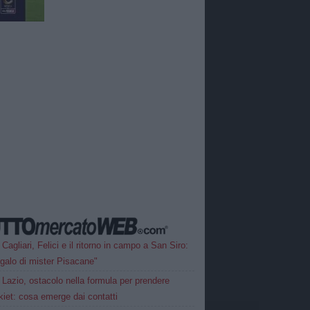
Cagliari, Felici e il ritorno in campo a San Siro:
galo di mister Pisacane"
Lazio, ostacolo nella formula per prendere
iet: cosa emerge dai contatti