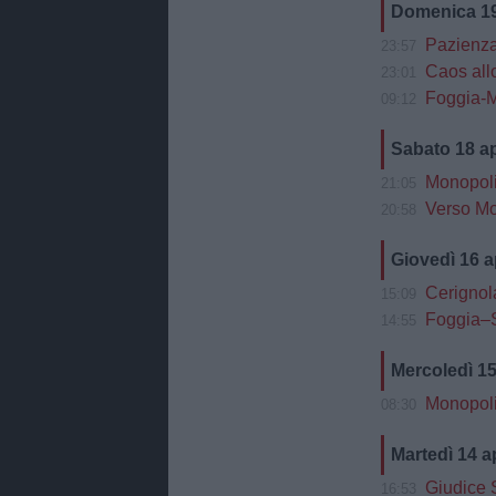
Domenica 19
Pazienza d
23:57
Caos allo st
23:01
Foggia-M
09:12
Sabato 18 a
Monopoli, Col
21:05
Verso Monopo
20:58
Giovedì 16 a
Cerignola
15:09
Foggia–Salerni
14:55
Mercoledì 15
Monopoli
08:30
Martedì 14 a
Giudice S
16:53