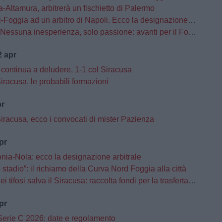
-Altamura, arbitrerà un fischietto di Palermo
oggia ad un arbitro di Napoli. Ecco la designazione completa
"Nessuna inesperienza, solo passione: avanti per il Foggia"
 apr
 continua a deludere, 1-1 col Siracusa
racusa, le probabili formazioni
pr
iracusa, ecco i convocati di mister Pazienza
pr
nia-Nola: ecco la designazione arbitrale
lo stadio”: il richiamo della Curva Nord Foggia alla città
i tifosi salva il Siracusa: raccolta fondi per la trasferta di Foggia
pr
Serie C 2026: date e regolamento