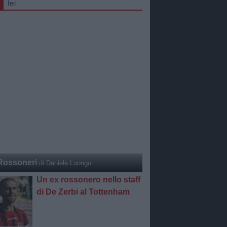
Ieri
Rossoneri
di Daniele Luongo
Un ex rossonero nello staff
di De Zerbi al Tottenham