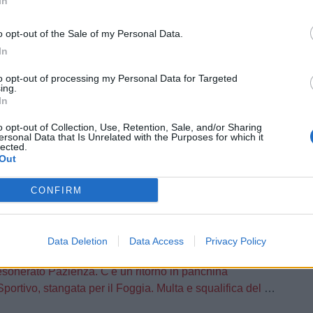
In
ug
l 25 luglio al via la preparazione
o opt-out of the Sale of my Personal Data.
a la campagna abbonamenti 2026/27: “Io sono Foggia” il nuovo slogan dei rossoneri
In
cchi su Limonelli del Siracusa per rinforzare l’attacco
to opt-out of processing my Personal Data for Targeted
ing.
iu
In
a ambizioni e organizzazione: “Il Foggia è pronto a ripartire”
o opt-out of Collection, Use, Retention, Sale, and/or Sharing
ersonal Data that Is Unrelated with the Purposes for which it
3 mag
lected.
Out
ammissione del Foggia in Serie C: scenari aperti dopo i casi Ternana e Bra
CONFIRM
 apr
lernitana arbitra un fischietto di Ostia Lido
Data Deletion
Data Access
Privacy Policy
pr
esonerato Pazienza. C'è un ritorno in panchina
ortivo, stangata per il Foggia. Multa e squalifica del campo