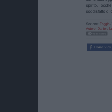
spirito. Tocch
soddisfatto di 
Sezione:
Foggia
Autore: Daniele 
vedi letture
Condividi