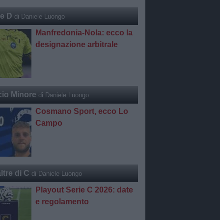
ie D
di Daniele Luongo
Manfredonia-Nola: ecco la
designazione arbitrale
cio Minore
di Daniele Luongo
Cosmano Sport, ecco Lo
Campo
ltre di C
di Daniele Luongo
Playout Serie C 2026: date
e regolamento